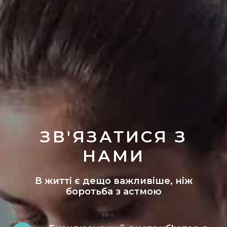
ЗВ'ЯЗАТИСЯ З
НАМИ
В житті є дещо важливіше, ніж
боротьба з астмою