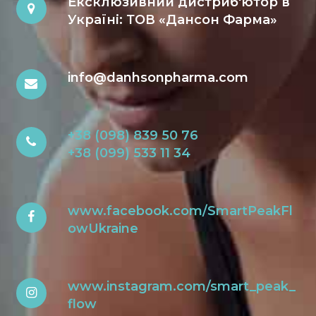
Ексклюзивний дистриб'ютор в
Україні: ТОВ «Дансон Фарма»
info@danhsonpharma.com
+38 (098) 839 50 76
+38 (099) 533 11 34
www.facebook.com/SmartPeakFl
owUkraine
www.instagram.com/smart_peak_
flow