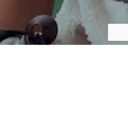
ПРО НАС
Компанія Smart Respiratory Products, що базується в
Лондоні, була заснована з метою здійснити
революцію в лікуванні астми за допомогою
інтелектуальних і потужних продуктів, які прості у
використанні.